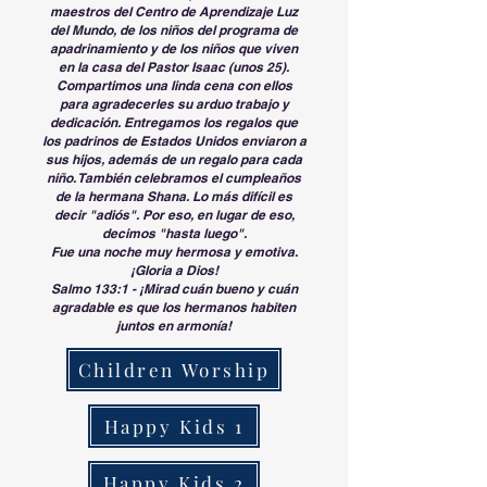
maestros del Centro de Aprendizaje Luz
del Mundo, de los niños del programa de
apadrinamiento y de los niños que viven
en la casa del Pastor Isaac (unos 25).
Compartimos una linda cena con ellos
para agradecerles su arduo trabajo y
dedicación. Entregamos los regalos que
los padrinos de Estados Unidos enviaron a
sus hijos, además de un regalo para cada
niño. También celebramos el cumpleaños
de la hermana Shana. Lo más difícil es
decir "adiós". Por eso, en lugar de eso,
decimos "hasta luego".
Fue una noche muy hermosa y emotiva.
¡Gloria a Dios!
Salmo 133:1 - ¡Mirad cuán bueno y cuán
agradable es que los hermanos habiten
juntos en armonía!
Children Worship
Happy Kids 1
Happy Kids 2