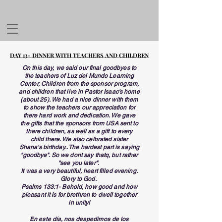
DAY 13- DINNER WITH TEACHERS AND CHILDREN
DAY 13- DINNER WITH TEACHERS AND CHILDREN
On this day, we said our final goodbyes to
the teachers of Luz del Mundo Learning
Center, Children from the sponsor program,
and children that live in Pastor Isaac's home
(about 25). We had a nice dinner with them
to show the teachers our appreciation for
there hard work and dedication. We gave
the gifts that the sponsors from USA sent to
there children, as well as a gift to every
child there. We also celbrated sister
Shana's birthday.. The hardest part is saying
"goodbye". So we dont say thatq, but rather
"see you later".
It was a very beautiful, heart filled evening.
Glory to God.
Psalms 133:1- Behold, how good and how
pleasant it is for brethren to dwell together
in unity!
En este día, nos despedimos de los