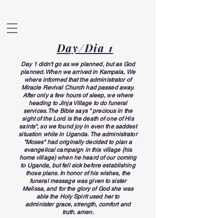
Day/Dia 1
Day 1 didn't go as we planned, but as God
planned. When we arrived in Kampala, We
where informed that the administrator of
Miracle
Revival
Church had passed away.
After only a few hours of sleep, we where
heading to Jinja Village to do funeral
services. The Bible says " precious in the
sight of the Lord is the death of one of His
saints", so we found joy in even the saddest
situation while in Uganda.
The administrator
"Moses" had originally decided to plan a
evangelical
campaign
in this
village
(his
home village) when he heard of our coming
to Uganda, but fell sick before establishing
those plans. In honor of his wishes, the
funeral message was given to sister
Melissa, and for the glory of God she was
able the Holy Spirit used her to
administer
grace, strength, comfort and
truth. amen.