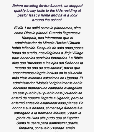
Before traveling for the funeral, we stopped
quickly to say hello to the kids residing at
pastor
Isaac's
home and have a look
around the school.
El día 1 no salió como lo planeamos, sino
como Dios lo planeó. Cuando llegamos a
Kampala, nos informaron que el
administrador de Miracle Revival Church
había fallecido. Después de solo unas pocas
horas de sueño, nos dirigimos a Jinja Village
para hacer los servicios funerarios. La Biblia
dice que "preciosa a los ojos del Señor es la
muerte de uno de sus santos", por lo que
encontramos alegría incluso en la situación
más triste mientras estuvimos en Uganda. El
administrador "Moisés" originalmente había
decidido planear una campaña evangélica
en este pueblo (su pueblo natal) cuando se
enteró de nuestra llegada a Uganda, pero se
enfermó antes de establecer esos planes. En
honor a sus deseos, el mensaje fúnebre fue
entregado a la hermana Melissa, y para la
gloria de Dios ella pudo que el Espíritu
Santo la usara para administrar gracia,
fortaleza, consuelo y verdad. amén.