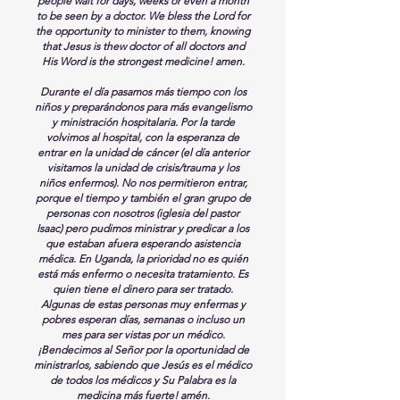
people wait for days, weeks or even a month
to be seen by a doctor. We bless the Lord for
the opportunity to minister to them, knowing
that Jesus is thew doctor of all doctors and
His Word is the strongest medicine! amen.
Durante el día pasamos más tiempo con los
niños y preparándonos para más evangelismo
y ministración hospitalaria. Por la tarde
volvimos al hospital, con la esperanza de
entrar en la unidad de cáncer (el día anterior
visitamos la unidad de crisis/trauma y los
niños enfermos). No nos permitieron entrar,
porque el tiempo y también el gran grupo de
personas con nosotros (iglesia del pastor
Isaac) pero pudimos ministrar y predicar a los
que estaban afuera esperando asistencia
médica. En Uganda, la prioridad no es quién
está más enfermo o necesita tratamiento. Es
quien tiene el dinero para ser tratado.
Algunas de estas personas muy enfermas y
pobres esperan días, semanas o incluso un
mes para ser vistas por un médico.
¡Bendecimos al Señor por la oportunidad de
ministrarlos, sabiendo que Jesús es el médico
de todos los médicos y Su Palabra es la
medicina más fuerte! amén.